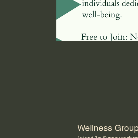
Wellness Grou
1st and 3rd Sunday each mon