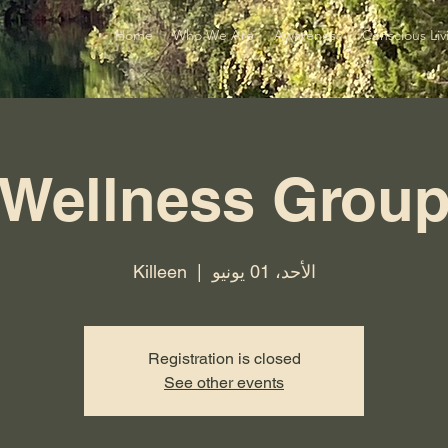
Home
Who We Are
Awareness
Conscious Liv
Wellness Grou
الأحد، 01 يونيو
  |  
Killeen
Registration is closed
See other events