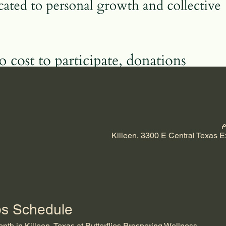
Killeen, 3300 E Central Texas E
ps Schedule
th in Killeen, Texas at Butterflies Prospering Wellness.