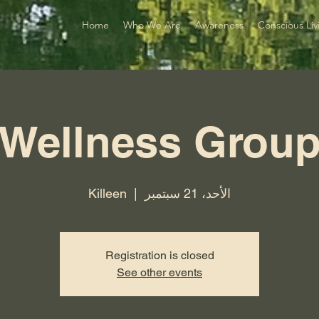
Home
Who We Are
Awareness
Conscious Liv
Wellness Grou
الأحد، 21 سبتمبر
  |  
Killeen
Registration is closed
See other events