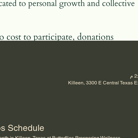
Killeen, 3300 E Central Texas E
ps Schedule
th in Killeen, Texas at Butterflies Prospering Wellness.