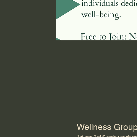
Wellness Grou
1st and 3rd Sunday each mon